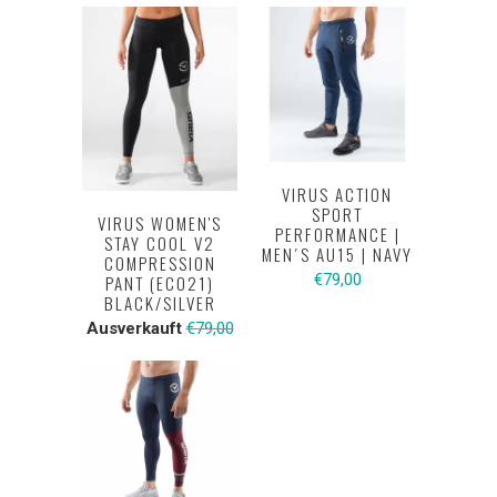
VIRUS ACTION
SPORT
VIRUS WOMEN'S
PERFORMANCE |
STAY COOL V2
MEN´S AU15 | NAVY
COMPRESSION
€79,00
PANT (ECO21)
BLACK/SILVER
Ausverkauft
€79,00