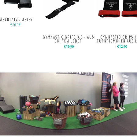
ÄRENTATZE GRIPS
€26,95
GYMNASTIC GRIPS 3.0 - AUS
GYMNASTIC GRIPS 1
ECHTEM LEDER
TURNRIEMCHEN AUS 
€19,90
€12,90