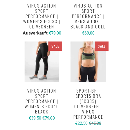
VIRUS ACTION
VIRUS ACTION
SPORT
SPORT
PERFORMANCE |
PERFORMANCE |
WOMEN´S ECO33 |
MENS AU 9X |
OLIVEGREEN
BLACK AND GOLD
Ausverkauft
€79,00
€69,00
SALE
SALE
VIRUS ACTION
SPORT-BH |
SPORT
SPORTS BRA
PERFORMANCE |
(ECO35)
WOMEN´S ECO40
OLIVEGREEN |
BLACK
VIRUS
PERFORMANCE
€39,50
€79,00
€22,50
€45,00